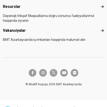
Resurslar
Res
Dayanıqlı İnkişaf Məqsədlərinə doğru sonuncu fəaliyyətlərimiz
haqqında öyrənin
Vakansiyalar
Vak
BMT Azərbaycanda iş imkanları haqqında məlumat alın
twitter-x
facebook-f
instagram
youtube
flickr
© Müəllif hüququ 2026 BMT Azərbaycanda