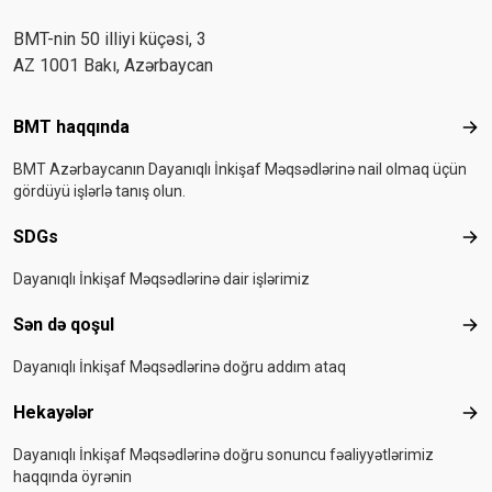
BMT-nin 50 illiyi küçəsi, 3
AZ 1001 Bakı, Azərbaycan
Footer menu
BMT haqqında
BMT
BMT Azərbaycanın Dayanıqlı İnkişaf Məqsədlərinə nail olmaq üçün
gördüyü işlərlə tanış olun.
SDGs
SD
Dayanıqlı İnkişaf Məqsədlərinə dair işlərimiz
Sən də qoşul
Sən
Dayanıqlı İnkişaf Məqsədlərinə doğru addım ataq
Hekayələr
Hek
Dayanıqlı İnkişaf Məqsədlərinə doğru sonuncu fəaliyyətlərimiz
haqqında öyrənin