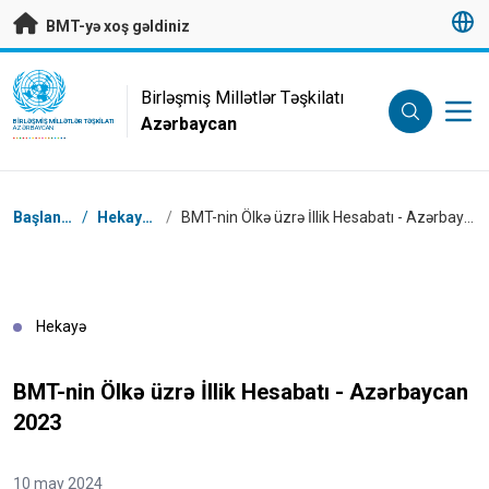
Əsas məzmuna keç
BMT-yə xoş gəldiniz
UN Logo
Birləşmiş Millətlər Təşkilatı
Azərbaycan
BIRLƏŞMIŞ MILLƏTLƏR TƏŞKILATI
AZƏRBAYCAN
Naviqasiya
Başlanğıc
/
Hekayələr
/
BMT-nin Ölkə üzrə İllik Hesabatı - Azərbaycan 2023
Hekayə
BMT-nin Ölkə üzrə İllik Hesabatı - Azərbaycan
2023
10 may 2024