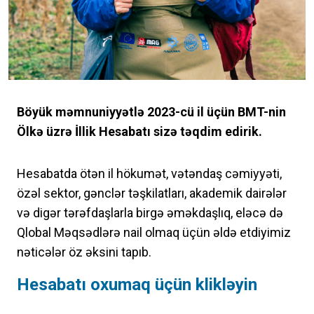
Böyük məmnuniyyətlə 2023-cü il üçün BMT-nin
Ölkə üzrə İllik Hesabatı sizə təqdim edirik.
Hesabatda ötən il hökumət, vətəndaş cəmiyyəti,
özəl sektor, gənclər təşkilatları, akademik dairələr
və digər tərəfdaşlarla birgə əməkdaşlıq, eləcə də
Qlobal Məqsədlərə nail olmaq üçün əldə etdiyimiz
nəticələr öz əksini tapıb.
Hesabatı oxumaq üçün klikləyin