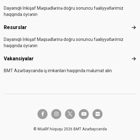
Dayanıqlı İnkişaf Məqsədlərinə doğru sonuncu fəaliyyətlərimiz
haqqında öyrənin
Resurslar
Res
Dayanıqlı İnkişaf Məqsədlərinə doğru sonuncu fəaliyyətlərimiz
haqqında öyrənin
Vakansiyalar
Vak
BMT Azərbaycanda iş imkanları haqqında məlumat alın
twitter-x
facebook-f
instagram
youtube
flickr
© Müəllif hüququ 2026 BMT Azərbaycanda