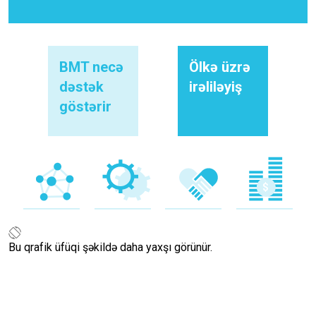
BMT necə
Ölkə üzrə
dəstək
irəliləyiş
göstərir
Bu qrafik üfüqi şəkildə daha yaxşı görünür.