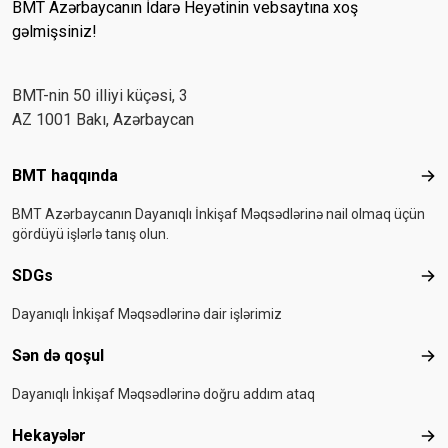
BMT Azərbaycanın İdarə Heyətinin vebsaytına xoş
gəlmişsiniz!
BMT-nin 50 illiyi küçəsi, 3
AZ 1001 Bakı, Azərbaycan
Footer menu
BMT haqqında
BMT
BMT Azərbaycanın Dayanıqlı İnkişaf Məqsədlərinə nail olmaq üçün
gördüyü işlərlə tanış olun.
SDGs
SD
Dayanıqlı İnkişaf Məqsədlərinə dair işlərimiz
Sən də qoşul
Sən
Dayanıqlı İnkişaf Məqsədlərinə doğru addım ataq
Hekayələr
Hek