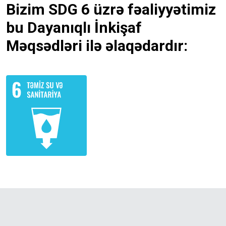
Bizim SDG 6 üzrə fəaliyyətimiz
bu Dayanıqlı İnkişaf
Məqsədləri ilə əlaqədardır: