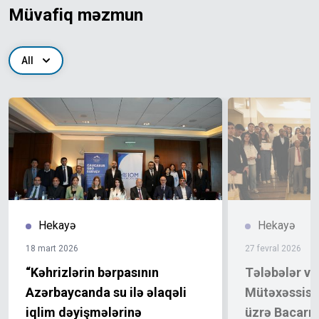
Müvafiq məzmun
All
Hekayə
Hekayə
18 mart 2026
27 fevral 2026
“Kəhrizlərin bərpasının
Tələbələr v
Azərbaycanda su ilə əlaqəli
Mütəxəssislə
iqlim dəyişmələrinə
üzrə Bacarıql