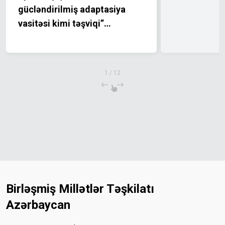
gücləndirilmiş adaptasiya
vasitəsi kimi təşviqi”
layihəsinin bağlanış mərasimi
keçirilmişdir
1
/
12
Birləşmiş Millətlər Təşkilatı
Azərbaycan