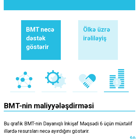
BMT necə
Ölkə üzrə
dəstək
irəliləyiş
göstərir
BMT-nin maliyyələşdirməsi
Bu qrafik BMT-nin Dayanıqlı İnkişaf Məqsədi 6 üçün müxtəlif
illərdə resursları necə ayırdığını göstərir.
$0