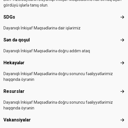
gördüyü işlərlə tanış olun.
SDGs
SD
Dayanıqlı İnkişaf Məqsədlərinə dair işlərimiz
Sən də qoşul
Sən
Dayanıqlı İnkişaf Məqsədlərinə doğru addım ataq
Hekayələr
Hek
Dayanıqlı İnkişaf Məqsədlərinə doğru sonuncu fəaliyyətlərimiz
haqqında öyrənin
Resurslar
Res
Dayanıqlı İnkişaf Məqsədlərinə doğru sonuncu fəaliyyətlərimiz
haqqında öyrənin
Vakansiyalar
Vak