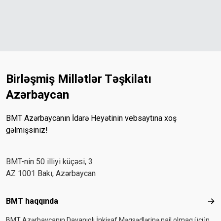
Birləşmiş Millətlər Təşkilatı
Azərbaycan
BMT Azərbaycanın İdarə Heyətinin vebsaytına xoş
gəlmişsiniz!
BMT-nin 50 illiyi küçəsi, 3
AZ 1001 Bakı, Azərbaycan
Footer menu
BMT haqqında
BMT
BMT Azərbaycanın Dayanıqlı İnkişaf Məqsədlərinə nail olmaq üçün