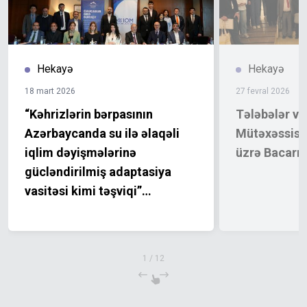
Hekayə
Hekayə
18 mart 2026
27 fevral 2026
“Kəhrizlərin bərpasının
Tələbələr v
Azərbaycanda su ilə əlaqəli
Mütəxəssislə
iqlim dəyişmələrinə
üzrə Bacarıql
gücləndirilmiş adaptasiya
vasitəsi kimi təşviqi”
layihəsinin bağlanış mərasimi
keçirilmişdir
1
/
12