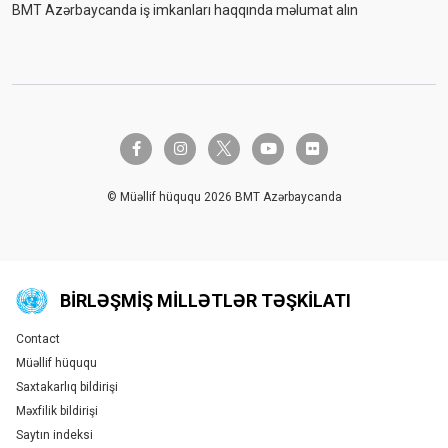
BMT Azərbaycanda iş imkanları haqqında məlumat alın
twitter-x
facebook-f
instagram
youtube
flickr
© Müəllif hüququ 2026 BMT Azərbaycanda
BIRLƏŞMIŞ MILLƏTLƏR TƏŞKILATI
Contact
Global U.N. menu
Müəllif hüququ
Saxtakarlıq bildirişi
Məxfilik bildirişi
Saytın indeksi