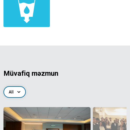
Müvafiq məzmun
All