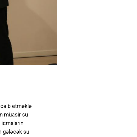
 cəlb etməklə
rin müasir su
 icmaların
ın gələcək su