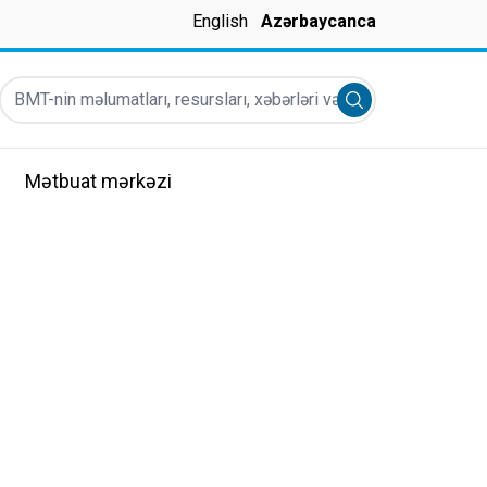
English
Azərbaycanca
BMT-nin məlumatları, resursları, xəbərləri və s
Submit search
Mətbuat mərkəzi