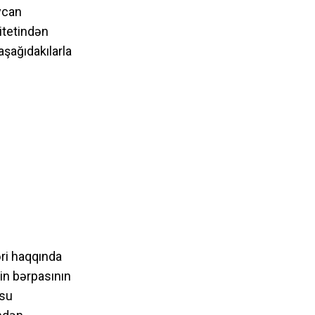
ycan
itetindən
aşağıdakılarla
ri haqqında
in bərpasının
 su