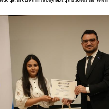
tədqiqatları üzrə milli və beynəlxalq mütəxəssislər tərəf