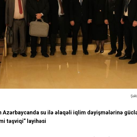
Şəki
n Azərbaycanda su ilə əlaqəli iqlim dəyişmələrinə gücl
mi təşviqi” layihəsi