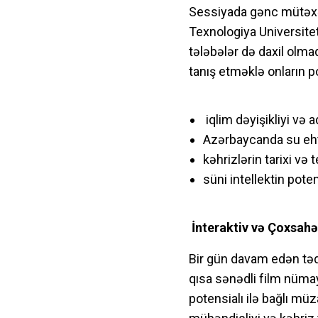
Sessiyada gənc mütəxəs
Texnologiya Universitet
tələbələr də daxil olma
tanış etməklə onların p
iqlim dəyişikliyi və 
Azərbaycanda su ehti
kəhrizlərin tarixi və 
süni intellektin pote
İnteraktiv və Çoxsah
Bir gün davam edən təd
qısa sənədli film nümay
potensialı ilə bağlı müz