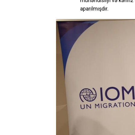
mühəndisliyi və kəhriz 
aparılmışdır.