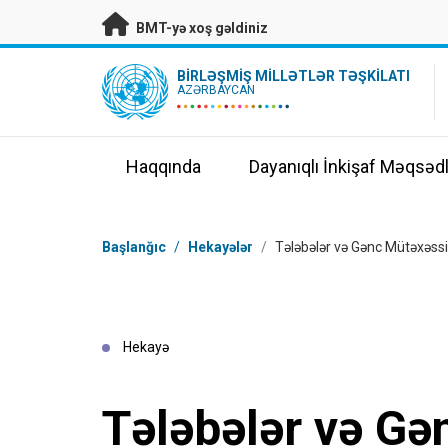
Əsas məzmuna keç
BMT-yə xoş gəldiniz
UN Logo
BIRLƏŞMIŞ MILLƏTLƏR TƏŞKILATI
AZƏRBAYCAN
Haqqında
Dayanıqlı İnkişaf Məqsədl
Naviqasiya
Başlanğıc
/
Hekayələr
/
Tələbələr və Gənc Mütəxəssis
Hekayə
Tələbələr və Gə