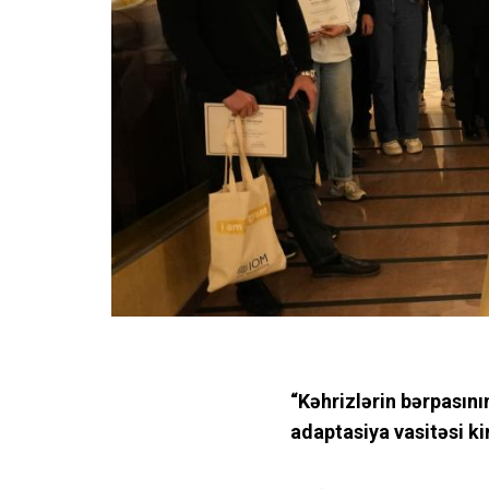
“Kəhrizlərin bərpasını
adaptasiya vasitəsi ki