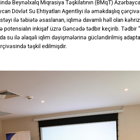
rixində Beynəlxalq Miqrasiya Təşkilatının (BMqT) Azərbayc
an Dövlət Su Ehtiyatları Agentliyi ilə əməkdaşlıq çərçiv
yi ilə təbiətə əsaslanan, iqlimə davamlı həll olan kəhriz
 potensialın inkişaf üzrə Gəncədə tədbir keçirib. Tədbir 
 su ilə əlaqəli iqlim dəyişmələrinə gücləndirilmiş adapta
ərçivəsində təşkil edilmişdir.