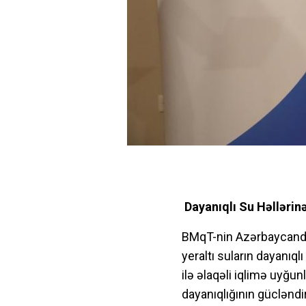
Dayanıqlı Su Həllərin
BMqT-nin Azərbaycandak
yeraltı suların dayanıql
ilə əlaqəli iqlimə uyğ
dayanıqlığının güclənd