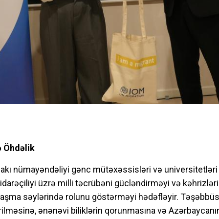
ə Öhdəlik
ı nümayəndəliyi gənc mütəxəssisləri və universitetləri
ı idarəçiliyi üzrə milli təcrübəni gücləndirməyi və kəhrizlə
unlaşma səylərində rolunu göstərməyi hədəfləyir. Təşəbbüs
irilməsinə, ənənəvi biliklərin qorunmasına və Azərbaycan