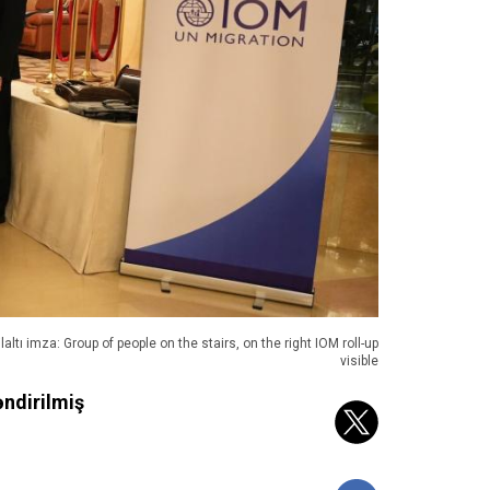
laltı imza: Group of people on the stairs, on the right IOM roll-up
visible
əndirilmiş