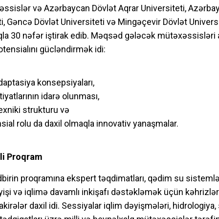
sislər və Azərbaycan Dövlət Aqrar Universiteti, Azərba
i, Gəncə Dövlət Universiteti və Mingəçevir Dövlət Univers
qla 30 nəfər iştirak edib. Məqsəd gələcək mütəxəssisləri 
otensialını gücləndirmək idi:
adaptasiya konsepsiyaları,
yatlarının idarə olunması,
texniki strukturu və
nsial rolu da daxil olmaqla innovativ yanaşmalar.
əli Proqram
birin proqramına ekspert təqdimatları, qədim su sistemlə
işi və iqlimə davamlı inkişafı dəstəkləmək üçün kəhrizlər
akirələr daxil idi. Sessiyalar iqlim dəyişmələri, hidrologiya,