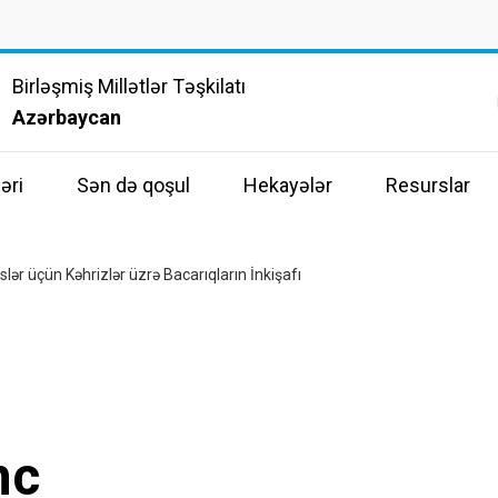
Birləşmiş Millətlər Təşkilatı
Azərbaycan
əri
Sən də qoşul
Hekayələr
Resurslar
lər üçün Kəhrizlər üzrə Bacarıqların İnkişafı
nc