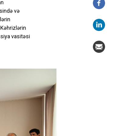
an
əsində və
lərin
“Kəhrizlərin
siya vasitəsi