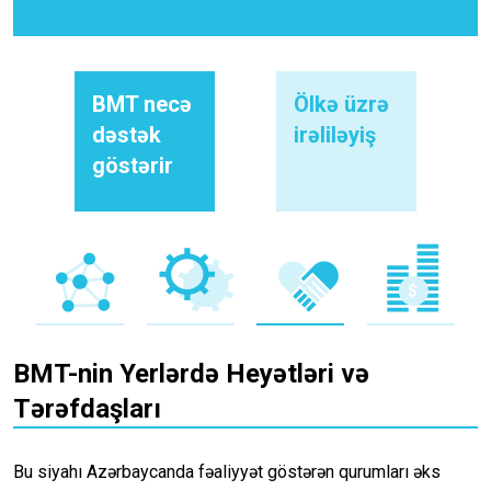
BMT necə
Ölkə üzrə
dəstək
irəliləyiş
göstərir
BMT-nin Yerlərdə Heyətləri və
Tərəfdaşları
Bu siyahı Azərbaycanda fəaliyyət göstərən qurumları əks