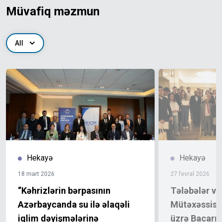
Müvafiq məzmun
All
Hekayə
Hekayə
18 mart 2026
27 fevral 2026
“Kəhrizlərin bərpasının
Tələbələr v
Azərbaycanda su ilə əlaqəli
Mütəxəssislə
iqlim dəyişmələrinə
üzrə Bacarıql