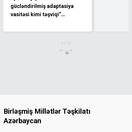
gücləndirilmiş adaptasiya
vasitəsi kimi təşviqi”
layihəsinin bağlanış mərasimi
keçirilmişdir
1
/
12
Birləşmiş Millətlər Təşkilatı
Azərbaycan