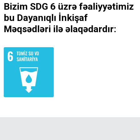
Bizim SDG 6 üzrə fəaliyyətimiz
bu Dayanıqlı İnkişaf
Məqsədləri ilə əlaqədardır: