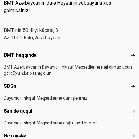
BMT Azərbaycanın İdarə Heyətinin vebsaytına xoş
gəlmişsiniz!
BMT-nin 50 illiyi küçəsi, 3
AZ 1001 Bakı, Azərbaycan
Footer menu
BMT haqqında
BMT
BMT Azərbaycanın Dayanıqlı İnkişaf Məqsədlərinə nail olmaq üçün
gördüyü işlərlə tanış olun.
SDGs
SD
Dayanıqlı İnkişaf Məqsədlərinə dair işlərimiz
Sən də qoşul
Sən
Dayanıqlı İnkişaf Məqsədlərinə doğru addım ataq
Hekayələr
Hek