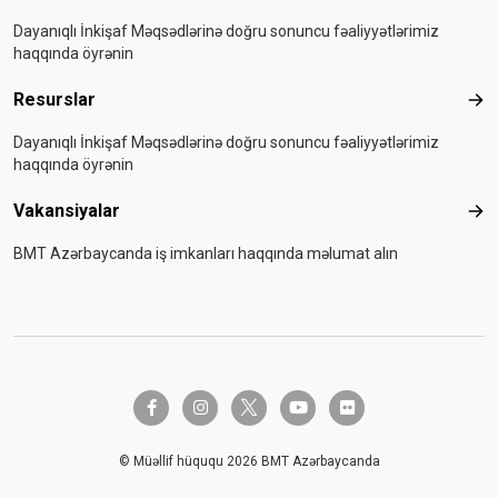
Dayanıqlı İnkişaf Məqsədlərinə doğru sonuncu fəaliyyətlərimiz
haqqında öyrənin
Resurslar
Res
Dayanıqlı İnkişaf Məqsədlərinə doğru sonuncu fəaliyyətlərimiz
haqqında öyrənin
Vakansiyalar
Vak
BMT Azərbaycanda iş imkanları haqqında məlumat alın
twitter-x
facebook-f
instagram
youtube
flickr
© Müəllif hüququ 2026 BMT Azərbaycanda