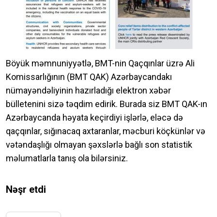
Böyük məmnuniyyətlə, BMT-nin Qaçqınlar üzrə Ali
Komissarlığının (BMT QAK) Azərbaycandakı
nümayəndəliyinin hazırladığı elektron xəbər
bülletenini sizə təqdim edirik. Burada siz BMT QAK-ın
Azərbaycanda həyata keçirdiyi işlərlə, eləcə də
qaçqınlar, sığınacaq axtaranlar, məcburi köçkünlər və
vətəndaşlığı olmayan şəxslərlə bağlı son statistik
məlumatlarla tanış ola bilərsiniz.
Nəşr etdi