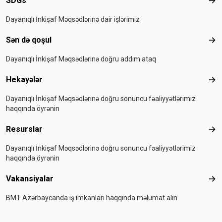
SDGs
SD
Dayanıqlı İnkişaf Məqsədlərinə dair işlərimiz
Sən də qoşul
Sən
Dayanıqlı İnkişaf Məqsədlərinə doğru addım ataq
Hekayələr
Hek
Dayanıqlı İnkişaf Məqsədlərinə doğru sonuncu fəaliyyətlərimiz
haqqında öyrənin
Resurslar
Res
Dayanıqlı İnkişaf Məqsədlərinə doğru sonuncu fəaliyyətlərimiz
haqqında öyrənin
Vakansiyalar
Vak
BMT Azərbaycanda iş imkanları haqqında məlumat alın