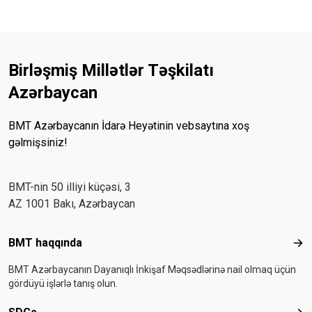
Birləşmiş Millətlər Təşkilatı
Azərbaycan
BMT Azərbaycanın İdarə Heyətinin vebsaytına xoş
gəlmişsiniz!
BMT-nin 50 illiyi küçəsi, 3
AZ 1001 Bakı, Azərbaycan
Footer menu
BMT haqqında
BMT
BMT Azərbaycanın Dayanıqlı İnkişaf Məqsədlərinə nail olmaq üçün
gördüyü işlərlə tanış olun.