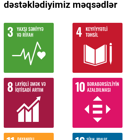
dəstəklədiyimiz məqsədlər