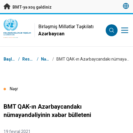
Əsas məzmuna keç
BMT-yə xoş gəldiniz
UN Logo
Birləşmiş Millətlər Təşkilatı
Azərbaycan
BIRLƏŞMIŞ MILLƏTLƏR TƏŞKILATI
AZƏRBAYCAN
Naviqasiya
Başlanğıc
/
Resurslar
/
Nəşrlər
/
BMT QAK-ın Azərbaycandakı nümayəndəliyinin xəbər bülleteni
Nəşr
BMT QAK-ın Azərbaycandakı
nümayəndəliyinin xəbər bülleteni
19 fevral 2021