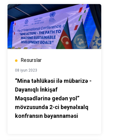
Resurslar
08 iyun 2023
“Mina təhlükəsi ilə mübarizə -
Dayanıqlı İnkişaf
Məqsədlərinə gedən yol”
mövzusunda 2-ci beynəlxalq
konfransın bəyannaməsi