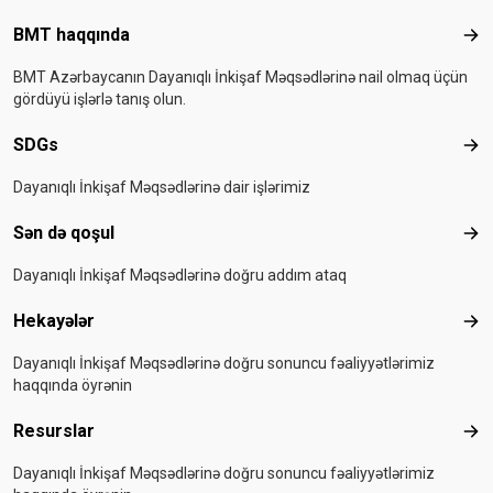
Footer menu
BMT haqqında
BMT
BMT Azərbaycanın Dayanıqlı İnkişaf Məqsədlərinə nail olmaq üçün
gördüyü işlərlə tanış olun.
SDGs
SD
Dayanıqlı İnkişaf Məqsədlərinə dair işlərimiz
Sən də qoşul
Sən
Dayanıqlı İnkişaf Məqsədlərinə doğru addım ataq
Hekayələr
Hek
Dayanıqlı İnkişaf Məqsədlərinə doğru sonuncu fəaliyyətlərimiz
haqqında öyrənin
Resurslar
Res
Dayanıqlı İnkişaf Məqsədlərinə doğru sonuncu fəaliyyətlərimiz