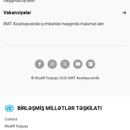
haqqında öyrənin
Vakansiyalar
Vak
BMT Azərbaycanda iş imkanları haqqında məlumat alın
twitter-x
facebook-f
instagram
youtube
flickr
© Müəllif hüququ 2026 BMT Azərbaycanda
BIRLƏŞMIŞ MILLƏTLƏR TƏŞKILATI
Contact
Global U.N. menu
Müəllif hüququ