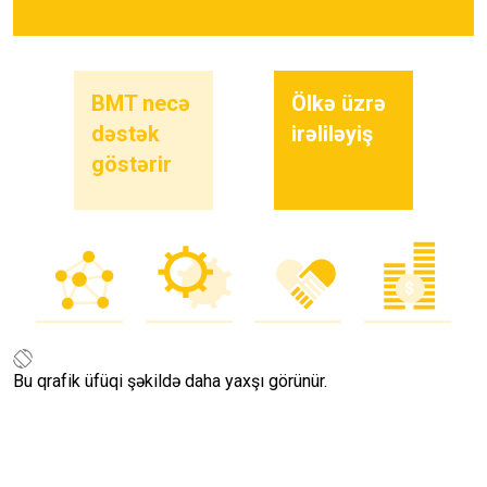
BMT necə
Ölkə üzrə
dəstək
irəliləyiş
göstərir
Bu qrafik üfüqi şəkildə daha yaxşı görünür.