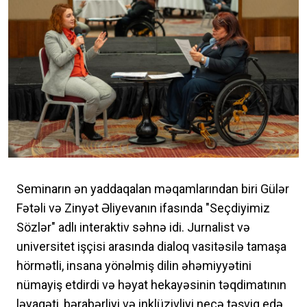
Seminarın ən yaddaqalan məqamlarından biri Gülər
​​Fətəli və Zinyət Əliyevanın ifasında "Seçdiyimiz
Sözlər" adlı interaktiv səhnə idi. Jurnalist və
universitet işçisi arasında dialoq vasitəsilə tamaşa
hörmətli, insana yönəlmiş dilin əhəmiyyətini
nümayiş etdirdi və həyat hekayəsinin təqdimatının
ləyaqəti, bərabərliyi və inklüzivliyi necə təşviq edə