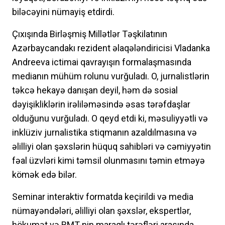
biləcəyini nümayiş etdirdi.
Çıxışında Birləşmiş Millətlər Təşkilatının
Azərbaycandakı rezident əlaqələndiricisi Vladanka
Andreeva ictimai qavrayışın formalaşmasında
medianın mühüm rolunu vurğuladı. O, jurnalistlərin
təkcə hekayə danışan deyil, həm də sosial
dəyişikliklərin irəliləməsində əsas tərəfdaşlar
olduğunu vurğuladı. O qeyd etdi ki, məsuliyyətli və
inklüziv jurnalistika stiqmanın azaldılmasına və
əlilliyi olan şəxslərin hüquq sahibləri və cəmiyyətin
fəal üzvləri kimi təmsil olunmasını təmin etməyə
kömək edə bilər.
Seminar interaktiv formatda keçirildi və media
nümayəndələri, əlilliyi olan şəxslər, ekspertlər,
hökumət və BMT-nin maraqlı tərəfləri arasında