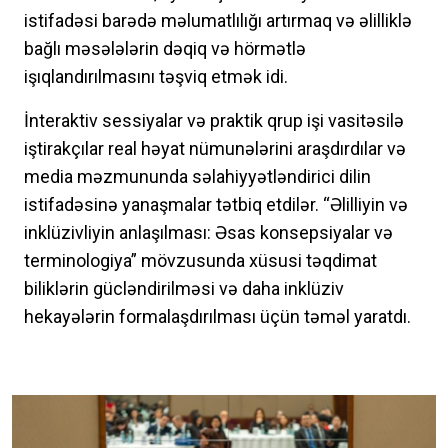
istifadəsi barədə məlumatlılığı artırmaq və əlilliklə
bağlı məsələlərin dəqiq və hörmətlə
işıqlandırılmasını təşviq etmək idi.
İnteraktiv sessiyalar və praktik qrup işi vasitəsilə
iştirakçılar real həyat nümunələrini araşdırdılar və
media məzmununda səlahiyyətləndirici dilin
istifadəsinə yanaşmalar tətbiq etdilər. “Əlilliyin və
inklüzivliyin anlaşılması: Əsas konsepsiyalar və
terminologiya” mövzusunda xüsusi təqdimat
biliklərin gücləndirilməsi və daha inklüziv
hekayələrin formalaşdırılması üçün təməl yaratdı.