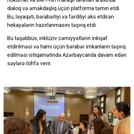
dialoq və əməkdaşlıq üçün platforma təmin etdi.
Bu, ləyaqəti, bərabərliyi və fərdiliyi əks etdirən
hekayələrin hazırlanmasını təşviq etdi.
Bu təşəbbüs, inklüziv cəmiyyətlərin inkişaf
etdirilməsi və hamı üçün bərabər imkanların təşviq
edilməsi istiqamətində Azərbaycanda davam edən
səylərə töhfə verir.