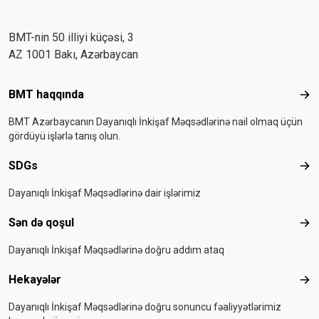
BMT-nin 50 illiyi küçəsi, 3
AZ 1001 Bakı, Azərbaycan
Footer menu
BMT haqqında
BMT
BMT Azərbaycanın Dayanıqlı İnkişaf Məqsədlərinə nail olmaq üçün
gördüyü işlərlə tanış olun.
SDGs
SD
Dayanıqlı İnkişaf Məqsədlərinə dair işlərimiz
Sən də qoşul
Sən
Dayanıqlı İnkişaf Məqsədlərinə doğru addım ataq
Hekayələr
Hek
Dayanıqlı İnkişaf Məqsədlərinə doğru sonuncu fəaliyyətlərimiz