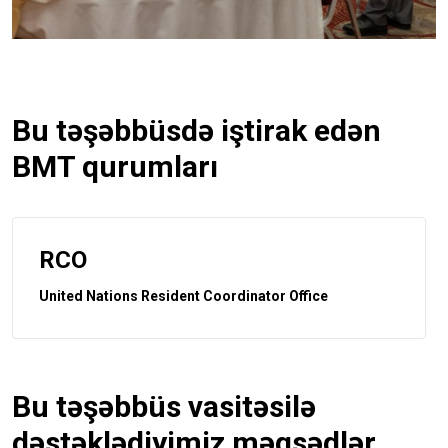
Bu təşəbbüsdə iştirak edən
BMT qurumları
RCO
United Nations Resident Coordinator Office
Bu təşəbbüs vasitəsilə
dəstəklədiyimiz məqsədlər