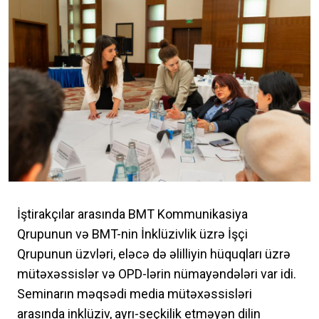
İştirakçılar arasında BMT Kommunikasiya
Qrupunun və BMT-nin İnklüzivlik üzrə İşçi
Qrupunun üzvləri, eləcə də əlilliyin hüquqları üzrə
mütəxəssislər və OPD-lərin nümayəndələri var idi.
Seminarın məqsədi media mütəxəssisləri
arasında inklüziv, ayrı-seçkilik etməyən dilin