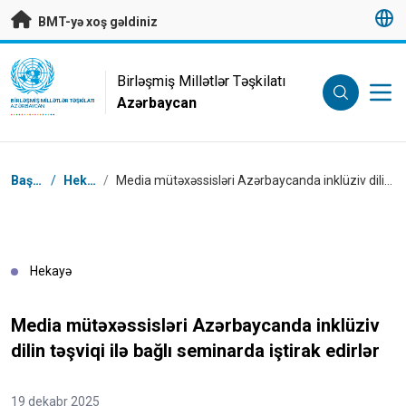
Əsas məzmuna keç
BMT-yə xoş gəldiniz
UN Logo
Birləşmiş Millətlər Təşkilatı
Azərbaycan
BIRLƏŞMIŞ MILLƏTLƏR TƏŞKILATI
AZƏRBAYCAN
Naviqasiya
Başlanğıc
/
Hekayələr
/
Media mütəxəssisləri Azərbaycanda inklüziv dilin təşviqi ilə bağlı seminarda iştirak edirlər
Hekayə
Media mütəxəssisləri Azərbaycanda inklüziv
dilin təşviqi ilə bağlı seminarda iştirak edirlər
19 dekabr 2025