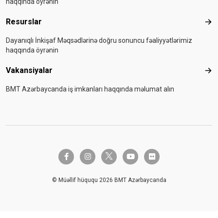
haqqında öyrənin
Resurslar
Res
Dayanıqlı İnkişaf Məqsədlərinə doğru sonuncu fəaliyyətlərimiz
haqqında öyrənin
Vakansiyalar
Vak
BMT Azərbaycanda iş imkanları haqqında məlumat alın
twitter-x
facebook-f
instagram
youtube
flickr
© Müəllif hüququ 2026 BMT Azərbaycanda