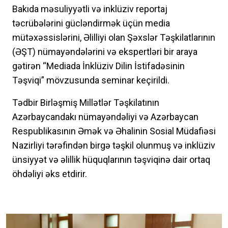
Bakıda məsuliyyətli və inklüziv reportaj
təcrübələrini gücləndirmək üçün media
mütəxəssislərini, Əlilliyi olan Şəxslər Təşkilatlarının
(ƏŞT) nümayəndələrini və ekspertləri bir araya
gətirən “Mediada İnklüziv Dilin İstifadəsinin
Təşviqi” mövzusunda seminar keçirildi.
Tədbir Birləşmiş Millətlər Təşkilatının
Azərbaycandakı nümayəndəliyi və Azərbaycan
Respublikasının Əmək və Əhalinin Sosial Müdafiəsi
Nazirliyi tərəfindən birgə təşkil olunmuş və inklüziv
ünsiyyət və əlillik hüquqlarının təşviqinə dair ortaq
öhdəliyi əks etdirir.