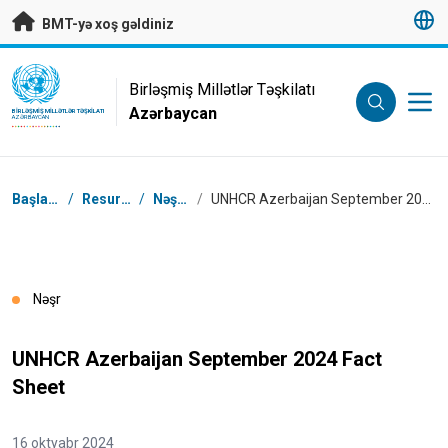
Əsas məzmuna keç
BMT-yə xoş gəldiniz
UN Logo
Birləşmiş Millətlər Təşkilatı
Azərbaycan
BIRLƏŞMIŞ MILLƏTLƏR TƏŞKILATI
AZƏRBAYCAN
Naviqasiya
Başlanğıc
/
Resurslar
/
Nəşrlər
/
UNHCR Azerbaijan September 2024 Fact Sheet
Nəşr
UNHCR Azerbaijan September 2024 Fact
Sheet
16 oktyabr 2024