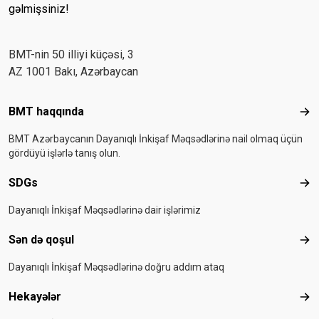
gəlmişsiniz!
BMT-nin 50 illiyi küçəsi, 3
AZ 1001 Bakı, Azərbaycan
Footer menu
BMT haqqında
BMT
BMT Azərbaycanın Dayanıqlı İnkişaf Məqsədlərinə nail olmaq üçün
gördüyü işlərlə tanış olun.
SDGs
SD
Dayanıqlı İnkişaf Məqsədlərinə dair işlərimiz
Sən də qoşul
Sən
Dayanıqlı İnkişaf Məqsədlərinə doğru addım ataq
Hekayələr
Hek