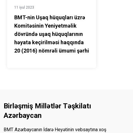
11 iyul 2023
BMT-nin Uşaq hüquqları üzrə
Komitəsinin Yeniyetməlik
dövründə uşaq hüquqlarının
həyata keçirilməsi haqqında
20 (2016) nömrəli ümumi şərhi
Birləşmiş Millətlər Təşkilatı
Azərbaycan
BMT Azərbaycanın İdarə Heyətinin vebsaytına xoş