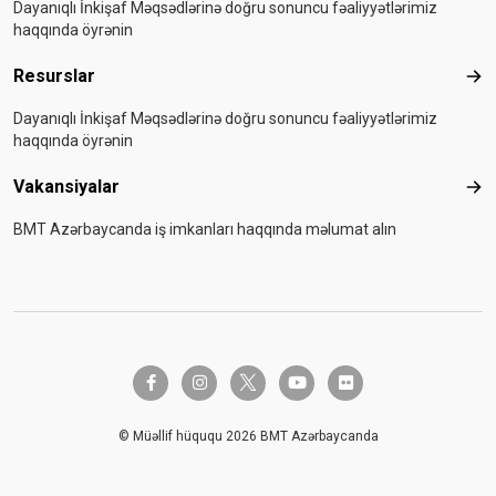
Dayanıqlı İnkişaf Məqsədlərinə doğru sonuncu fəaliyyətlərimiz
haqqında öyrənin
Resurslar
Res
Dayanıqlı İnkişaf Məqsədlərinə doğru sonuncu fəaliyyətlərimiz
haqqında öyrənin
Vakansiyalar
Vak
BMT Azərbaycanda iş imkanları haqqında məlumat alın
twitter-x
facebook-f
instagram
youtube
flickr
© Müəllif hüququ 2026 BMT Azərbaycanda