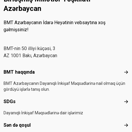
Azərbaycan
BMT Azərbaycanın İdarə Heyətinin vebsaytına xoş
gəlmişsiniz!
BMT-nin 50 illiyi küçəsi, 3
AZ 1001 Bakı, Azərbaycan
Footer menu
BMT haqqında
BMT
BMT Azərbaycanın Dayanıqlı İnkişaf Məqsədlərinə nail olmaq üçün
gördüyü işlərlə tanış olun.
SDGs
SD
Dayanıqlı İnkişaf Məqsədlərinə dair işlərimiz
Sən də qoşul
Sən