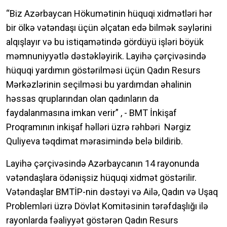
“Biz Azərbaycan Hökumətinin hüquqi xidmətləri hər
bir ölkə vətəndaşı üçün əlçatan edə bilmək səylərini
alqışlayır və bu istiqamətində gördüyü işləri böyük
məmnuniyyətlə dəstəkləyirik. Layihə çərçivəsində
hüquqi yardımın göstərilməsi üçün Qadın Resurs
Mərkəzlərinin seçilməsi bu yardımdan əhalinin
həssas qruplarından olan qadınların da
faydalanmasına imkan verir” , - BMT İnkişaf
Proqramının inkişaf həlləri üzrə rəhbəri Nərgiz
Quliyeva təqdimat mərasimində belə bildirib.
Layihə çərçivəsində Azərbaycanın 14 rayonunda
vətəndaşlara ödənişsiz hüquqi xidmət göstərilir.
Vətəndaşlar BMTİP-nin dəstəyi və Ailə, Qadın və Uşaq
Problemləri üzrə Dövlət Komitəsinin tərəfdaşlığı ilə
rayonlarda fəaliyyət göstərən Qadın Resurs