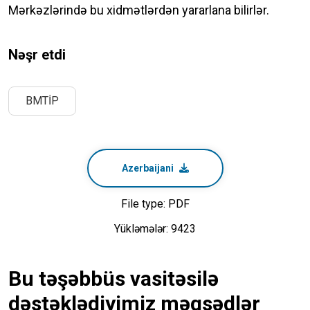
Mərkəzlərində bu xidmətlərdən yararlana bilirlər.
Nəşr etdi
BMTİP
Azerbaijani
File type: PDF
Yükləmələr: 9423
Bu təşəbbüs vasitəsilə
dəstəklədiyimiz məqsədlər