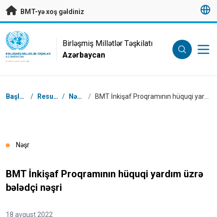
Əsas məzmuna keç
BMT-yə xoş gəldiniz
UN Logo
Birləşmiş Millətlər Təşkilatı
Azərbaycan
BIRLƏŞMIŞ MILLƏTLƏR TƏŞKILATI
AZƏRBAYCAN
Naviqasiya
Başlanğıc
/
Resurslar
/
Nəşrlər
/
BMT İnkişaf Proqramının hüquqi yardım üzrə bələdçi nəşri
Nəşr
BMT İnkişaf Proqramının hüquqi yardım üzrə
bələdçi nəşri
18 avqust 2022