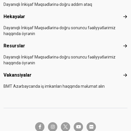
Dayanıqlı İnkişaf Məqsədlərinə doğru addım ataq
Hekayələr
Hek
Dayanıqlı İnkişaf Məqsədlərinə doğru sonuncu fəaliyyətlərimiz
haqqında öyrənin
Resurslar
Res
Dayanıqlı İnkişaf Məqsədlərinə doğru sonuncu fəaliyyətlərimiz
haqqında öyrənin
Vakansiyalar
Vak
BMT Azərbaycanda iş imkanları haqqında məlumat alın
twitter-x
facebook-f
instagram
youtube
flickr