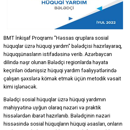
BMT İnkişaf Proqramı “Həssas qruplara sosial
hüquqlar üzrə hüquqi yardım” bələdçisi hazırlayaraq,
hüquqşünasların istifadəsinə verib. Azərbaycan
dilində nəşr olunan Bələdçi regionlarda həyata
keçirilən ödənişsiz hüquqi yardım fəaliyyətlərində
çalışan şəxslərə kömək etmək üçün metodik vəsait
kimi işlənəcək.
Bələdçi sosial hüquqlar üzrə hüquqi yardımın
mahiyyətinə uyğun olaraq nəzəri və praktik
hissələrdən ibarət hazırlanıb. Bələdçinin nəzəri
hissəsində sosial hüquqların hüquqi əsasları, onların