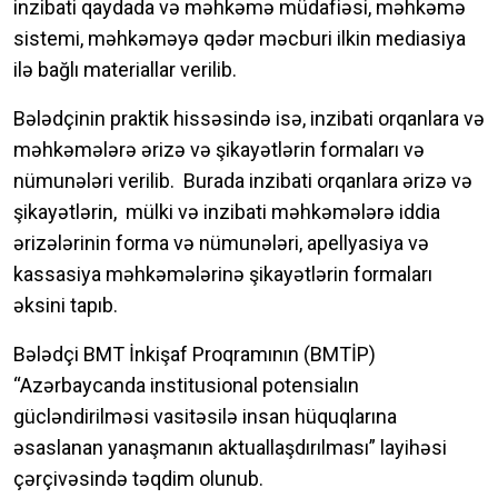
inzibati qaydada və məhkəmə müdafiəsi, məhkəmə
sistemi, məhkəməyə qədər məcburi ilkin mediasiya
ilə bağlı materiallar verilib.
Bələdçinin praktik hissəsində isə, inzibati orqanlara və
məhkəmələrə ərizə və şikayətlərin formaları və
nümunələri verilib. Burada inzibati orqanlara ərizə və
şikayətlərin, mülki və inzibati məhkəmələrə iddia
ərizələrinin forma və nümunələri, apellyasiya və
kassasiya məhkəmələrinə şikayətlərin formaları
əksini tapıb.
Bələdçi BMT İnkişaf Proqramının (BMTİP)
“Azərbaycanda institusional potensialın
gücləndirilməsi vasitəsilə insan hüquqlarına
əsaslanan yanaşmanın aktuallaşdırılması” layihəsi
çərçivəsində təqdim olunub.