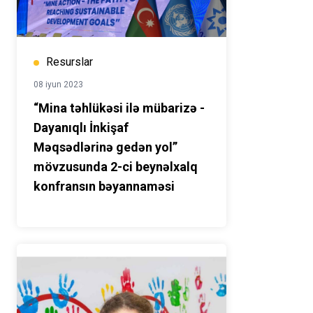
Resurslar
08 iyun 2023
“Mina təhlükəsi ilə mübarizə -
Dayanıqlı İnkişaf
Məqsədlərinə gedən yol”
mövzusunda 2-ci beynəlxalq
konfransın bəyannaməsi