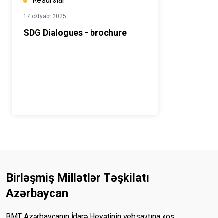
Resurslar
17 oktyabr 2025
SDG Dialogues - brochure
Birləşmiş Millətlər Təşkilatı
Azərbaycan
BMT Azərbaycanın İdarə Heyətinin vebsaytına xoş