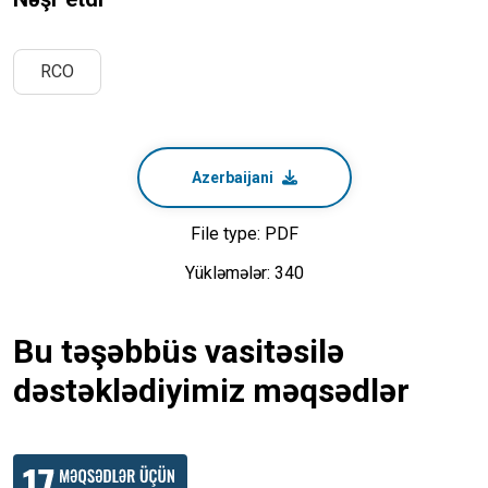
RCO
Azerbaijani
File type: PDF
Yükləmələr: 340
Bu təşəbbüs vasitəsilə
dəstəklədiyimiz məqsədlər