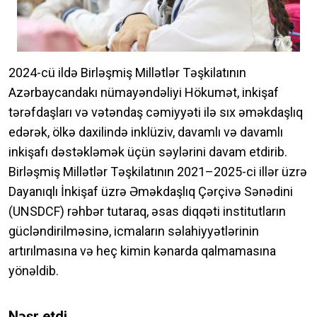
2024-cü ildə Birləşmiş Millətlər Təşkilatının
Azərbaycandakı nümayəndəliyi Hökumət, inkişaf
tərəfdaşları və vətəndaş cəmiyyəti ilə sıx əməkdaşlıq
edərək, ölkə daxilində inklüziv, davamlı və davamlı
inkişafı dəstəkləmək üçün səylərini davam etdirib.
Birləşmiş Millətlər Təşkilatının 2021–2025-ci illər üzrə
Dayanıqlı İnkişaf üzrə Əməkdaşlıq Çərçivə Sənədini
(UNSDCF) rəhbər tutaraq, əsas diqqəti institutların
gücləndirilməsinə, icmaların səlahiyyətlərinin
artırılmasına və heç kimin kənarda qalmamasına
yönəldib.
Nəşr etdi