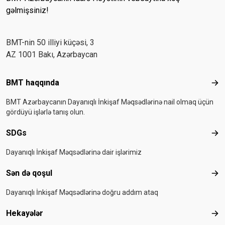
gəlmişsiniz!
BMT-nin 50 illiyi küçəsi, 3
AZ 1001 Bakı, Azərbaycan
Footer menu
BMT haqqında
BMT
BMT Azərbaycanın Dayanıqlı İnkişaf Məqsədlərinə nail olmaq üçün
gördüyü işlərlə tanış olun.
SDGs
SD
Dayanıqlı İnkişaf Məqsədlərinə dair işlərimiz
Sən də qoşul
Sən
Dayanıqlı İnkişaf Məqsədlərinə doğru addım ataq
Hekayələr
Hek