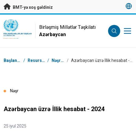
Əsas məzmuna keç
BMT-yə xoş gəldiniz
UN Logo
Birləşmiş Millətlər Təşkilatı
Azərbaycan
BIRLƏŞMIŞ MILLƏTLƏR TƏŞKILATI
AZƏRBAYCAN
Naviqasiya
Başlanğıc
/
Resurslar
/
Nəşrlər
/
Azərbaycan üzrə İllik hesabat - 2024
Nəşr
Azərbaycan üzrə İllik hesabat - 2024
25 iyul 2025