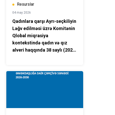
Resurslar
04 may 2026
Qadınlara qarşı Ayrı-seçkiliyin
Ləğv edilməsi üzrə Komitənin
Qlobal miqrasiya
kontekstində qadın və qız
alveri haqqında 38 saylı (2020)
ümumi tövsiyəsi