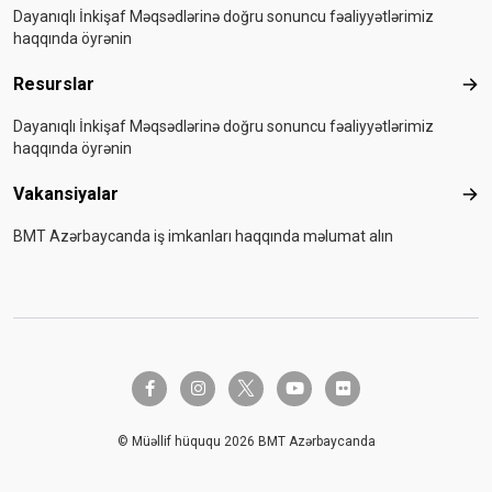
Dayanıqlı İnkişaf Məqsədlərinə doğru sonuncu fəaliyyətlərimiz
haqqında öyrənin
Resurslar
Res
Dayanıqlı İnkişaf Məqsədlərinə doğru sonuncu fəaliyyətlərimiz
haqqında öyrənin
Vakansiyalar
Vak
BMT Azərbaycanda iş imkanları haqqında məlumat alın
twitter-x
facebook-f
instagram
youtube
flickr
© Müəllif hüququ 2026 BMT Azərbaycanda