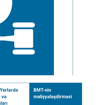
Yerlərdə
BMT-nin
i və
maliyyələşdirməsi
ları