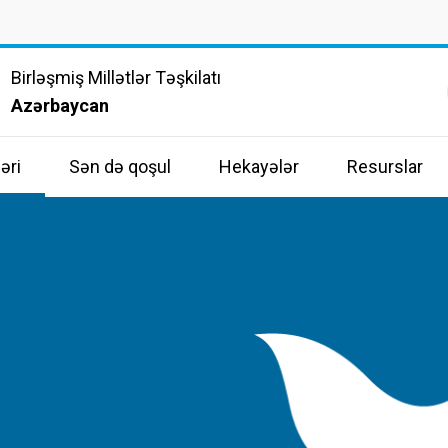
Birləşmiş Millətlər Təşkilatı
Azərbaycan
əri
Sən də qoşul
Hekayələr
Resurslar