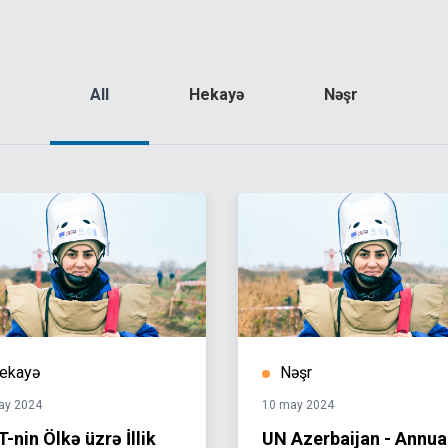
All
Hekayə
Nəşr
ekayə
Nəşr
ay 2024
10 may 2024
-nin Ölkə üzrə İllik
UN Azerbaijan - Annua