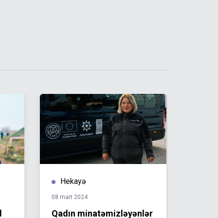
Hekayə
Hek
08 mart 2024
04 mart 
l
Qadın minatəmizləyənlər
Aytən