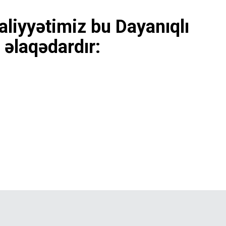
liyyətimiz bu Dayanıqlı
 əlaqədardır: