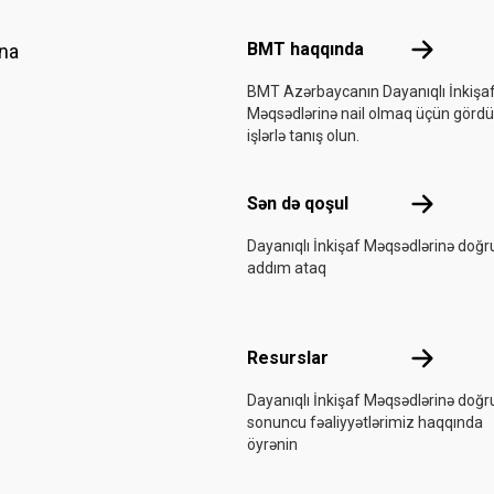
Footer menu
BMT haqqı
BMT haqqında
ına
BMT Azərbaycanın Dayanıqlı İnkişa
Məqsədlərinə nail olmaq üçün görd
işlərlə tanış olun.
Sən də qoş
Sən də qoşul
Dayanıqlı İnkişaf Məqsədlərinə doğr
addım ataq
Resurslar
Resurslar
Dayanıqlı İnkişaf Məqsədlərinə doğr
sonuncu fəaliyyətlərimiz haqqında
öyrənin