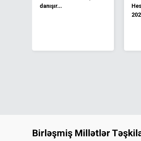
ı
danışır...
Hes
ə
202
unda
məsi
Birləşmiş Millətlər Təşki