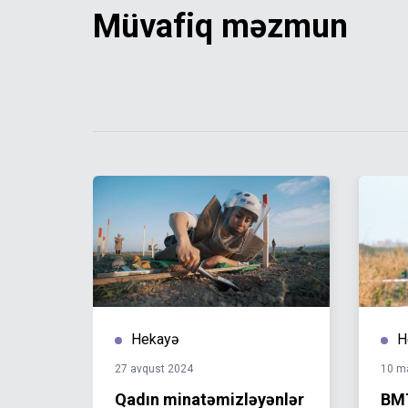
Müvafiq məzmun
Hekayə
H
27 avqust 2024
10 m
Qadın minatəmizləyənlər
BMT