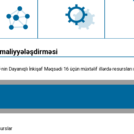
maliyyələşdirməsi
nin Dayanıqlı İnkişaf Məqsədi 16 üçün müxtəlif illərdə resursları n
urslar