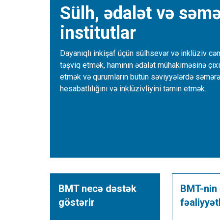
Sülh, ədalət və səmə
institutlar
Dayanıqlı inkişaf üçün sülhsevər və inklüziv cəm
təşviq etmək, hamının ədalət mühakiməsinə çıxı
etmək və qurumların bütün səviyyələrdə səmərəli
hesabatlılığını və inklüzivliyini təmin etmək.
BMT necə dəstək
BMT-nin
göstərir
fəaliyyət