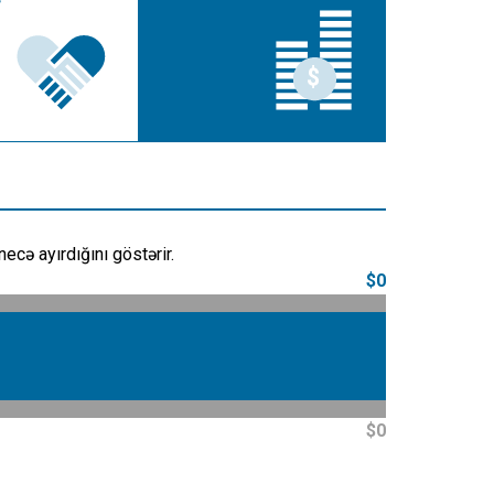
ecə ayırdığını göstərir.
$0
$0