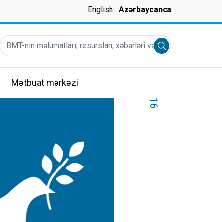
English
Azərbaycanca
BMT-nin məlumatları, resursları, xəbərləri və s
Submit search
Mətbuat mərkəzi
16