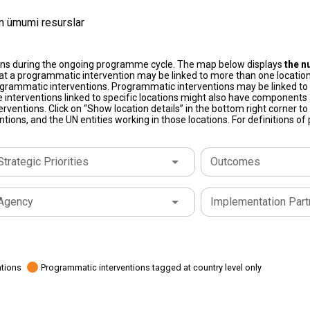
n ümumi resurslar
ons during the ongoing programme cycle. The map below displays
the n
at a programmatic intervention may be linked to more than one location
grammatic interventions. Programmatic interventions may be linked to t
e interventions linked to specific locations might also have components a
terventions. Click on “Show location details” in the bottom right corner 
tions, and the UN entities working in those locations. For definitions o
Strategic Priorities
Outcomes
Agency
Implementation Part
ations
Programmatic interventions tagged at country level only