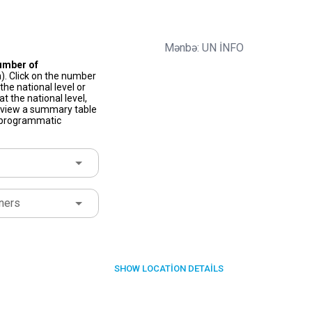
Mənbə: UN İNFO
umber of
). Click on the number
he national level or
t the national level,
to view a summary table
f programmatic
ners
SHOW
LOCATION DETAILS