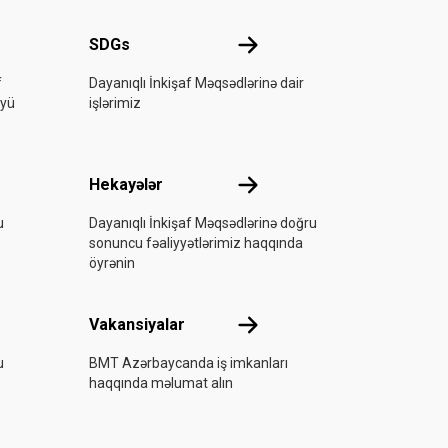
nda
SDGs
SDGs
f
Dayanıqlı İnkişaf Məqsədlərinə dair
üyü
işlərimiz
ul
Hekayələr
Hekayələr
u
Dayanıqlı İnkişaf Məqsədlərinə doğru
sonuncu fəaliyyətlərimiz haqqında
öyrənin
Vakansiyalar
Vakansiyalar
u
BMT Azərbaycanda iş imkanları
haqqında məlumat alın