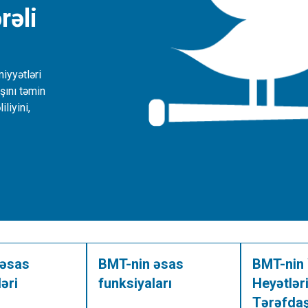
rəli
iyyətləri
şını təmin
liyini,
 əsas
BMT-nin əsas
BMT-nin 
ləri
funksiyaları
Heyətlər
Tərəfdaş