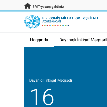
Əsas məzmuna keç
BMT-yə xoş gəldiniz
UN Logo
BIRLƏŞMIŞ MILLƏTLƏR TƏŞKILATI
AZƏRBAYCAN
Haqqında
Dayanıqlı İnkişaf Məqsədl
Dayanıqlı İnkişaf Məqsədi
16