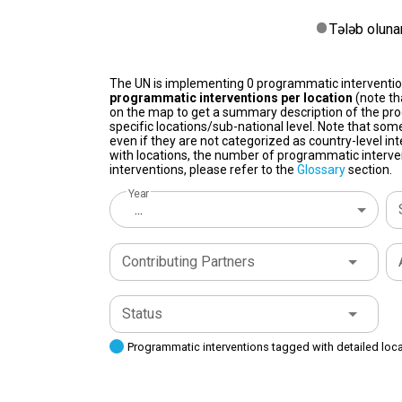
Tələb oluna
The UN is implementing 0 programmatic interventi
programmatic interventions per location
(note th
on the map to get a summary description of the pro
specific locations/sub-national level. Note that som
even if they are not categorized as country-level in
with locations, the number of programmatic interven
interventions, please refer to the
Glossary
section.
Year
...
Contributing Partners
Status
Programmatic interventions tagged with detailed loc