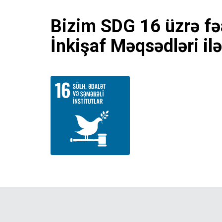
Bizim SDG 16 üzrə fəa
İnkişaf Məqsədləri ilə