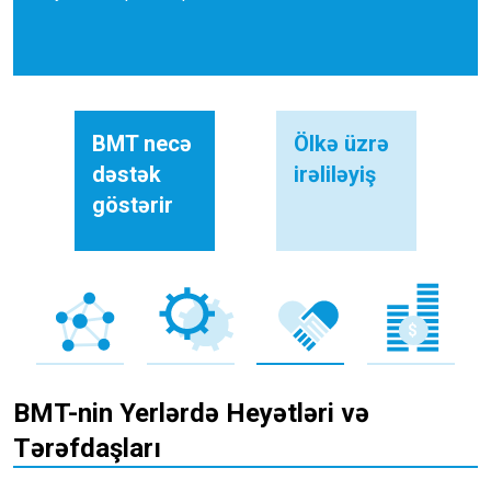
BMT necə
Ölkə üzrə
dəstək
irəliləyiş
göstərir
BMT-nin Yerlərdə Heyətləri və
Tərəfdaşları