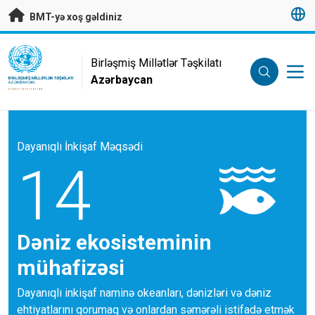
Əsas məzmuna keç
BMT-yə xoş gəldiniz
UN Logo
Birləşmiş Millətlər Təşkilatı
Azərbaycan
BIRLƏŞMIŞ MILLƏTLƏR TƏŞKILATI
AZƏRBAYCAN
Dayanıqlı İnkişaf Məqsədi
14
Dəniz ekosisteminin
mühafizəsi
Dayanıqlı inkişaf naminə okeanları, dənizləri və dəniz
ehtiyatlarını qorumaq və onlardan səmərəli istifadə etmək