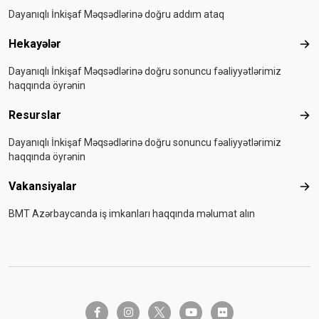
Dayanıqlı İnkişaf Məqsədlərinə doğru addım ataq
Hekayələr
Hek
Dayanıqlı İnkişaf Məqsədlərinə doğru sonuncu fəaliyyətlərimiz
haqqında öyrənin
Resurslar
Res
Dayanıqlı İnkişaf Məqsədlərinə doğru sonuncu fəaliyyətlərimiz
haqqında öyrənin
Vakansiyalar
Vak
BMT Azərbaycanda iş imkanları haqqında məlumat alın
twitter-x
facebook-f
instagram
youtube
flickr