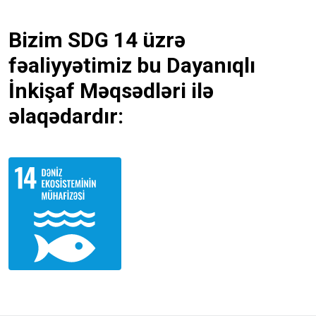
Bizim SDG 14 üzrə
fəaliyyətimiz bu Dayanıqlı
İnkişaf Məqsədləri ilə
əlaqədardır: