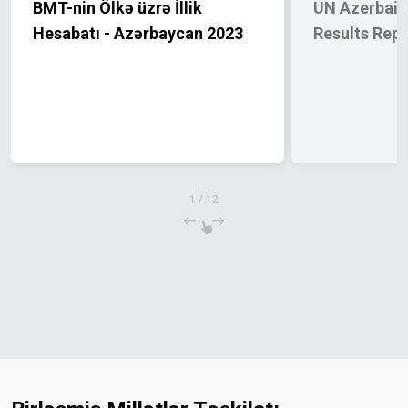
BMT-nin Ölkə üzrə İllik
UN Azerbaija
Hesabatı - Azərbaycan 2023
Results Rep
1
/
12