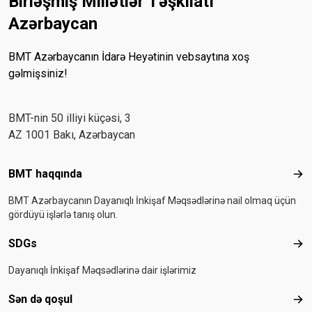
Birləşmiş Millətlər Təşkilatı
Azərbaycan
BMT Azərbaycanın İdarə Heyətinin vebsaytına xoş
gəlmişsiniz!
BMT-nin 50 illiyi küçəsi, 3
AZ 1001 Bakı, Azərbaycan
Footer menu
BMT haqqında
BMT
BMT Azərbaycanın Dayanıqlı İnkişaf Məqsədlərinə nail olmaq üçün
gördüyü işlərlə tanış olun.
SDGs
SD
Dayanıqlı İnkişaf Məqsədlərinə dair işlərimiz
Sən də qoşul
Sən