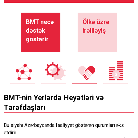
BMT necə
Ölkə üzrə
dəstək
irəliləyiş
göstərir
BMT-nin Yerlərdə Heyətləri və
Tərəfdaşları
Bu siyahı Azərbaycanda fəaliyyət göstərən qurumları əks
etdirir.