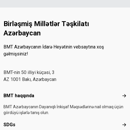
Birləşmiş Millətlər Təşkilatı
Azərbaycan
BMT Azərbaycanın İdarə Heyətinin vebsaytına xoş
gəlmişsiniz!
BMT-nin 50 illiyi küçəsi, 3
AZ 1001 Bakı, Azərbaycan
Footer menu
BMT haqqında
BMT
BMT Azərbaycanın Dayanıqlı İnkişaf Məqsədlərinə nail olmaq üçün
gördüyü işlərlə tanış olun.
SDGs
SD