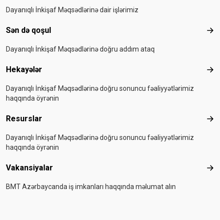
Dayanıqlı İnkişaf Məqsədlərinə dair işlərimiz
Sən də qoşul
Sən
Dayanıqlı İnkişaf Məqsədlərinə doğru addım ataq
Hekayələr
Hek
Dayanıqlı İnkişaf Məqsədlərinə doğru sonuncu fəaliyyətlərimiz
haqqında öyrənin
Resurslar
Res
Dayanıqlı İnkişaf Məqsədlərinə doğru sonuncu fəaliyyətlərimiz
haqqında öyrənin
Vakansiyalar
Vak
BMT Azərbaycanda iş imkanları haqqında məlumat alın