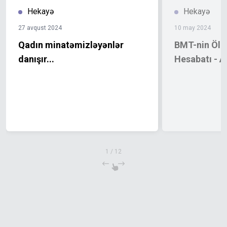
Hekayə
Hekayə
27 avqust 2024
10 may 2024
Qadın minatəmizləyənlər
BMT-nin Ölkə
danışır...
Hesabatı - 
1
/
12